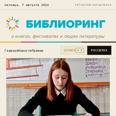
telegram
rss
подписка
пятница, 7 августа 2026
о книгах, фестивалях и людях литературы
Q
ПОИСК
РАССЫЛКА
Главная
Новости
Премии
⌘ K