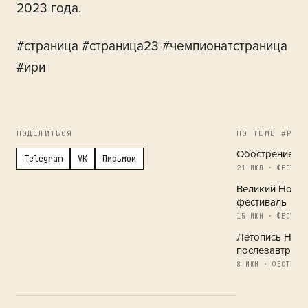
2023 года.
#страница #страница23 #чемпионатстраница
#ири
ПОДЕЛИТЬСЯ
ПО ТЕМЕ #РЕГ
Обострение в 
Telegram
VK
Письмом
21 ИЮЛ · ФЕСТИВА
Великий Новг
фестиваль
15 ИЮН · ФЕСТИВА
Летопись Новг
послезавтра
8 ИЮН · ФЕСТИВАЛ