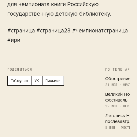
для чемпионата книги Российскую
государственную детскую библиотеку.
#страница #страница23 #чемпионатстраница
#ири
ПОДЕЛИТЬСЯ
ПО ТЕМЕ #РЕГ
Обострение в 
Telegram
VK
Письмом
21 ИЮЛ · ФЕСТИВА
Великий Новг
фестиваль
15 ИЮН · ФЕСТИВА
Летопись Новг
послезавтра
8 ИЮН · ФЕСТИВАЛ