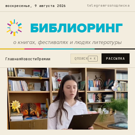
telegram
rss
подписка
воскресенье, 9 августа 2026
о книгах, фестивалях и людях литературы
Q
ПОИСК
РАССЫЛКА
Главная
Новости
Премии
⌘ K