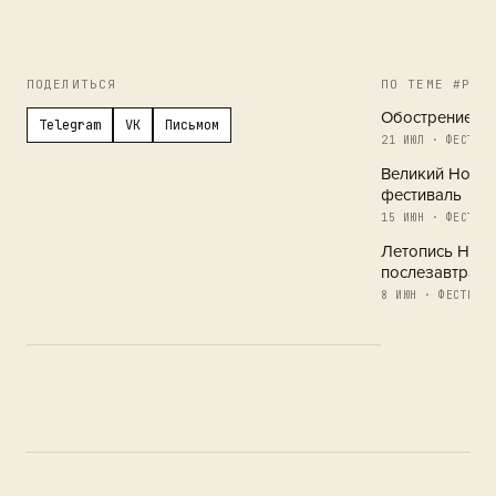
ПОДЕЛИТЬСЯ
ПО ТЕМЕ #РЕГ
Обострение в 
Telegram
VK
Письмом
21 ИЮЛ · ФЕСТИВА
Великий Новг
фестиваль
15 ИЮН · ФЕСТИВА
Летопись Новг
послезавтра
8 ИЮН · ФЕСТИВАЛ