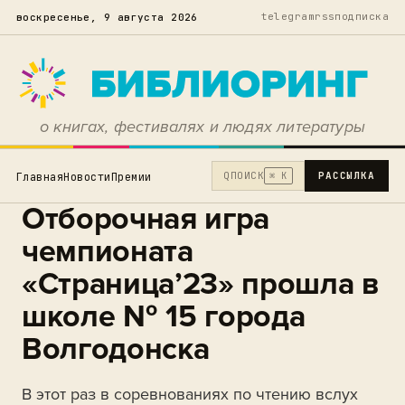
telegram
rss
подписка
воскресенье, 9 августа 2026
о книгах, фестивалях и людях литературы
Q
ПОИСК
РАССЫЛКА
Главная
Новости
Премии
⌘ K
Отборочная игра
чемпионата
«Страница’23» прошла в
школе № 15 города
Волгодонска
В этот раз в соревнованиях по чтению вслух