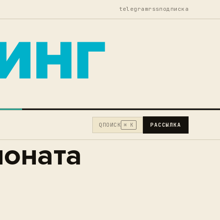
telegram
rss
подписка
Q
ПОИСК
РАССЫЛКА
⌘ K
ионата