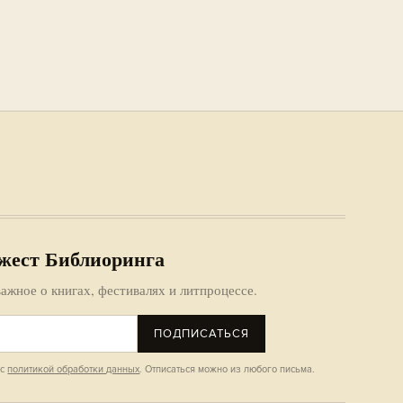
жест Библиоринга
ажное о книгах, фестивалях и литпроцессе.
ПОДПИСАТЬСЯ
 с
политикой обработки данных
. Отписаться можно из любого письма.