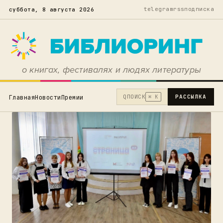
telegram
rss
подписка
суббота, 8 августа 2026
о книгах, фестивалях и людях литературы
Q
ПОИСК
РАССЫЛКА
Главная
Новости
Премии
⌘ K