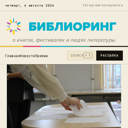
telegram
rss
подписка
четверг, 6 августа 2026
о книгах, фестивалях и людях литературы
Q
ПОИСК
РАССЫЛКА
Главная
Новости
Премии
⌘ K