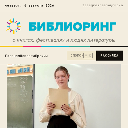
telegram
rss
подписка
четверг, 6 августа 2026
о книгах, фестивалях и людях литературы
Q
ПОИСК
РАССЫЛКА
Главная
Новости
Премии
⌘ K