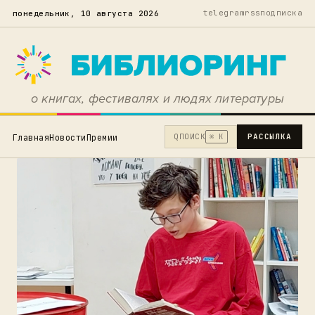
telegram
rss
подписка
понедельник, 10 августа 2026
о книгах, фестивалях и людях литературы
Q
ПОИСК
РАССЫЛКА
Главная
Новости
Премии
⌘ K