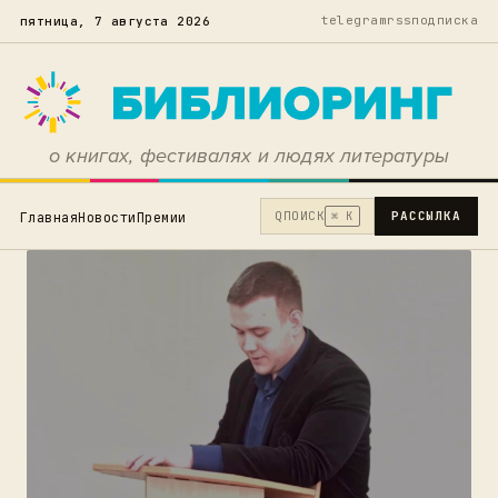
telegram
rss
подписка
пятница, 7 августа 2026
о книгах, фестивалях и людях литературы
Q
ПОИСК
РАССЫЛКА
Главная
Новости
Премии
⌘ K