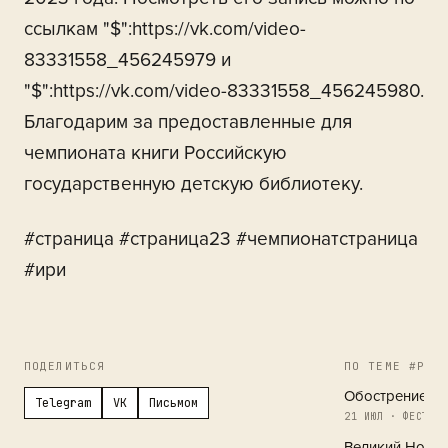
ссылкам "$":https://vk.com/video-
83331558_456245979 и
"$":https://vk.com/video-83331558_456245980.
Благодарим за предоставленные для
чемпионата книги Российскую
государственную детскую библиотеку.
#страница #страница23 #чемпионатстраница
#ири
ПОДЕЛИТЬСЯ
ПО ТЕМЕ #РЕГ
Обострение в 
Telegram
VK
Письмом
21 ИЮЛ · ФЕСТИВА
Великий Новг