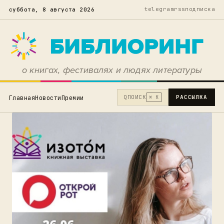
telegram
rss
подписка
суббота, 8 августа 2026
о книгах, фестивалях и людях литературы
Q
ПОИСК
РАССЫЛКА
Главная
Новости
Премии
⌘ K