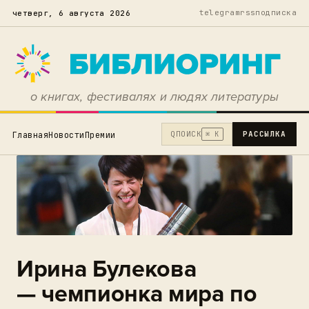
telegram
rss
подписка
четверг, 6 августа 2026
о книгах, фестивалях и людях литературы
Q
ПОИСК
РАССЫЛКА
Главная
Новости
Премии
⌘ K
Ирина Булекова
— чемпионка мира по