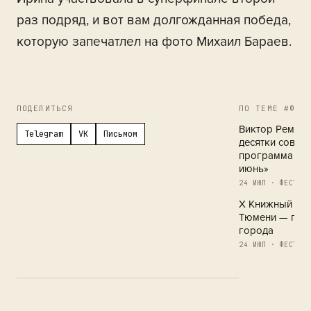
раз подряд, и вот вам долгожданная победа,
которую запечатлел на фото Михаил Бараев.
ПОДЕЛИТЬСЯ
ПО ТЕМЕ #ФЕС
Виктор Ремизо
Telegram
VK
Письмом
десятки совре
программа кн
июнь»
24 ИЮЛ · ФЕСТИВА
X Книжный фес
Тюмени — праз
города
24 ИЮЛ · ФЕСТИВА
Обострение в 
21 ИЮЛ · ФЕСТИВА