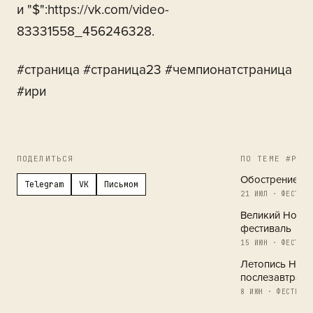
и "$":https://vk.com/video-
83331558_456246328.
#страница #страница23 #чемпионатстраница
#ири
ПОДЕЛИТЬСЯ
ПО ТЕМЕ #РЕГ
Обострение в 
Telegram
VK
Письмом
21 ИЮЛ · ФЕСТИВА
Великий Новг
фестиваль
15 ИЮН · ФЕСТИВА
Летопись Новг
послезавтра
8 ИЮН · ФЕСТИВАЛ