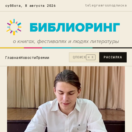
telegram
rss
подписка
суббота, 8 августа 2026
о книгах, фестивалях и людях литературы
Q
ПОИСК
РАССЫЛКА
Главная
Новости
Премии
⌘ K