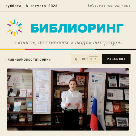
telegram
rss
подписка
суббота, 8 августа 2026
о книгах, фестивалях и людях литературы
Q
ПОИСК
РАССЫЛКА
Главная
Новости
Премии
⌘ K