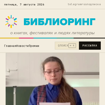
telegram
rss
подписка
пятница, 7 августа 2026
о книгах, фестивалях и людях литературы
Q
ПОИСК
РАССЫЛКА
Главная
Новости
Премии
⌘ K