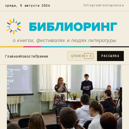
telegram
rss
подписка
среда, 5 августа 2026
о книгах, фестивалях и людях литературы
Q
ПОИСК
РАССЫЛКА
Главная
Новости
Премии
⌘ K