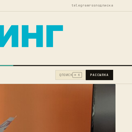
telegram
rss
подписка
Q
ПОИСК
РАССЫЛКА
⌘ K