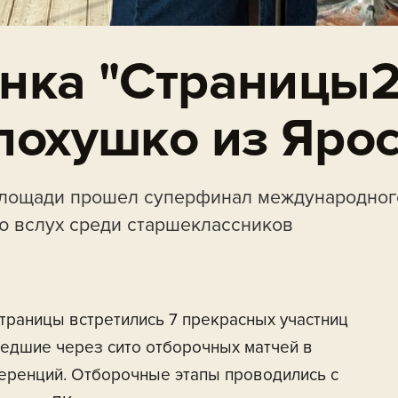
нка "Страницы2
лохушко из Ярос
 площади прошел суперфинал международног
ю вслух среди старшеклассников
Страницы встретились 7 прекрасных участниц
шедшие через сито отборочных матчей в
ференций. Отборочные этапы проводились с