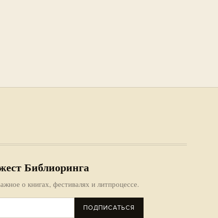
жест Библиоринга
ажное о книгах, фестивалях и литпроцессе.
ПОДПИСАТЬСЯ