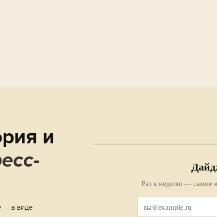
рия и
есс-
Дайд
Раз в неделю — самое в
е — в виде