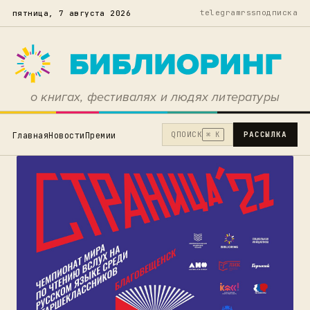
telegram
rss
подписка
пятница, 7 августа 2026
о книгах, фестивалях и людях литературы
Q
ПОИСК
РАССЫЛКА
Главная
Новости
Премии
⌘ K