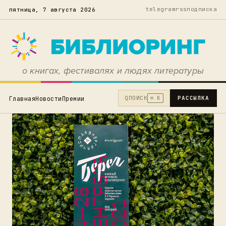
telegram
rss
подписка
пятница, 7 августа 2026
о книгах, фестивалях и людях литературы
Q
ПОИСК
РАССЫЛКА
Главная
Новости
Премии
⌘ K