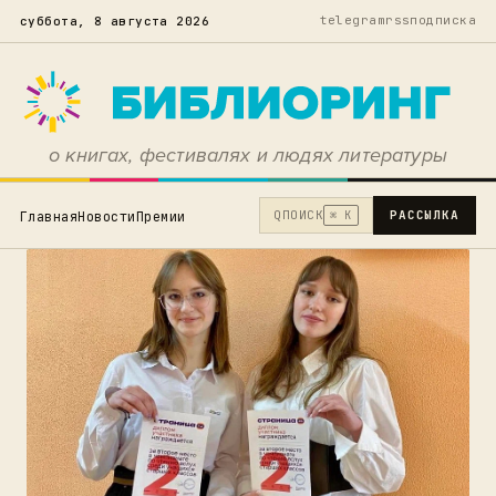
telegram
rss
подписка
суббота, 8 августа 2026
о книгах, фестивалях и людях литературы
Q
ПОИСК
РАССЫЛКА
Главная
Новости
Премии
⌘ K