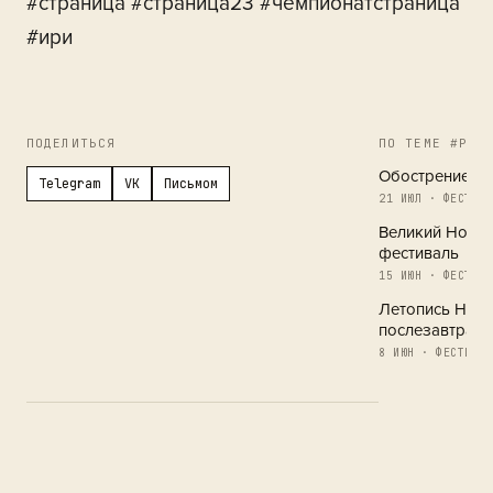
#страница #страница23 #чемпионатстраница
#ири
ПОДЕЛИТЬСЯ
ПО ТЕМЕ #РЕГ
Обострение в 
Telegram
VK
Письмом
21 ИЮЛ · ФЕСТИВА
Великий Новг
фестиваль
15 ИЮН · ФЕСТИВА
Летопись Новг
послезавтра
8 ИЮН · ФЕСТИВАЛ