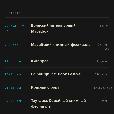
БЛИЖАЙШИЕ
Брянский литературный
29 июл – 9
Брянск
авг
Марафон
Марийский книжный фестиваль
7–9 авг
Йошкар-
Ола
Китоврас
14–16 авг
Владимир
Edinburgh Int'l Book Festival
15–31 авг
Edinburgh
Красная строка
21–23 авг
Екатеринбург
Тау-фест. Семейный книжный
29–30 авг
Казань
фестиваль