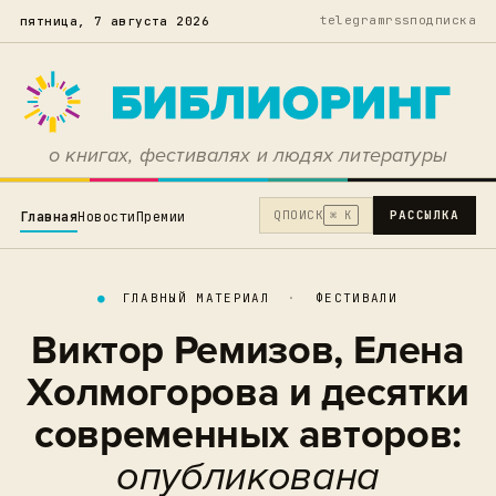
telegram
rss
подписка
пятница, 7 августа 2026
о книгах, фестивалях и людях литературы
Q
ПОИСК
РАССЫЛКА
Главная
Новости
Премии
⌘ K
●
ГЛАВНЫЙ МАТЕРИАЛ
·
ФЕСТИВАЛИ
Виктор Ремизов, Елена
Холмогорова и десятки
современных авторов:
опубликована