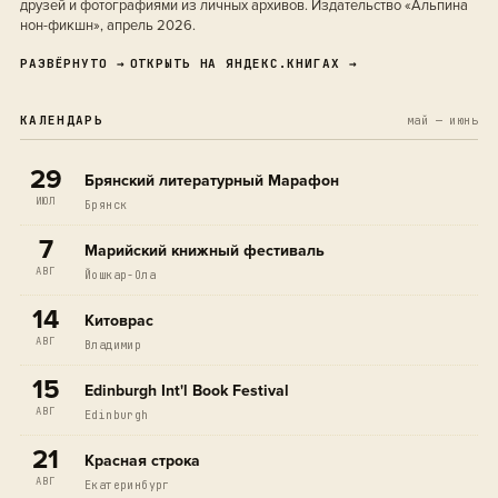
друзей и фотографиями из личных архивов. Издательство «Альпина
нон-фикшн», апрель 2026.
РАЗВЁРНУТО →
ОТКРЫТЬ НА ЯНДЕКС.КНИГАХ →
КАЛЕНДАРЬ
май — июнь
29
Брянский литературный Марафон
ИЮЛ
Брянск
7
Марийский книжный фестиваль
АВГ
Йошкар-Ола
14
Китоврас
АВГ
Владимир
15
Edinburgh Int'l Book Festival
АВГ
Edinburgh
21
Красная строка
АВГ
Екатеринбург