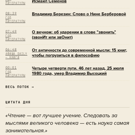
Исмаил Семенов
ЛИТЕРАТУРЫ
08:39
Владимир Березин: Слово о Нине Берберовой
ГОД
ЛИТЕРАТУРЫ
07:49
О вечном: об ударении в слове "звонить"
ГОД
(звонИт или звОнит)
ЛИТЕРАТУРЫ
06:48
От античности до современной мысли: 15 книг,
АФИША DAILY
чтобы погрузиться в философию
— КНИГИ
00:01
Четыре четверти пути. 46 лет назад, 25 июля
ГОД
1980 года, умер Владимир Высоцкий
ЛИТЕРАТУРЫ
ВЕСЬ ПОТОК →
ЦИТАТА ДНЯ
«Чтение — вот лучшее учение. Следовать за
мыслями великого человека — есть наука самая
занимательная.»