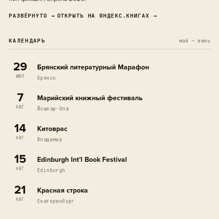
РАЗВЁРНУТО →
ОТКРЫТЬ НА ЯНДЕКС.КНИГАХ →
КАЛЕНДАРЬ
май — июнь
29
Брянский литературный Марафон
ИЮЛ
Брянск
7
Марийский книжный фестиваль
АВГ
Йошкар-Ола
14
Китоврас
АВГ
Владимир
15
Edinburgh Int'l Book Festival
АВГ
Edinburgh
21
Красная строка
АВГ
Екатеринбург