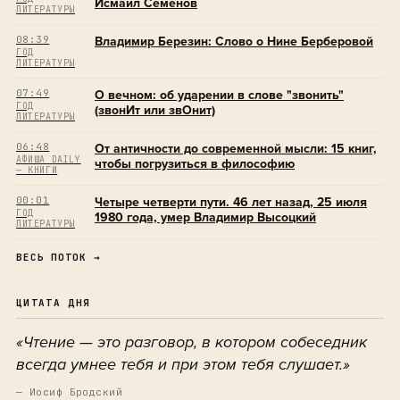
Исмаил Семенов
ЛИТЕРАТУРЫ
08:39
Владимир Березин: Слово о Нине Берберовой
ГОД
ЛИТЕРАТУРЫ
07:49
О вечном: об ударении в слове "звонить"
ГОД
(звонИт или звОнит)
ЛИТЕРАТУРЫ
06:48
От античности до современной мысли: 15 книг,
АФИША DAILY
чтобы погрузиться в философию
— КНИГИ
00:01
Четыре четверти пути. 46 лет назад, 25 июля
ГОД
1980 года, умер Владимир Высоцкий
ЛИТЕРАТУРЫ
ВЕСЬ ПОТОК →
ЦИТАТА ДНЯ
«Чтение — это разговор, в котором собеседник
всегда умнее тебя и при этом тебя слушает.»
— Иосиф Бродский