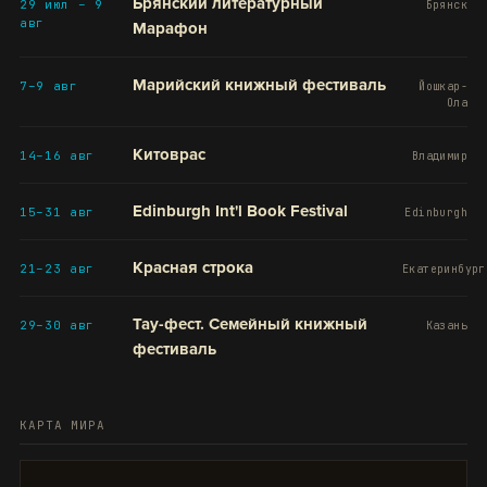
Брянский литературный
29 июл – 9
Брянск
авг
Марафон
Марийский книжный фестиваль
7–9 авг
Йошкар-
Ола
Китоврас
14–16 авг
Владимир
Edinburgh Int'l Book Festival
15–31 авг
Edinburgh
Красная строка
21–23 авг
Екатеринбург
Тау-фест. Семейный книжный
29–30 авг
Казань
фестиваль
КАРТА МИРА