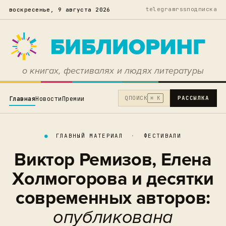
telegram
rss
подписка
воскресенье, 9 августа 2026
о книгах, фестивалях и людях литературы
Q
ПОИСК
РАССЫЛКА
Главная
Новости
Премии
⌘ K
●
ГЛАВНЫЙ МАТЕРИАЛ
·
ФЕСТИВАЛИ
Виктор Ремизов, Елена
Холмогорова и десятки
современных авторов:
опубликована