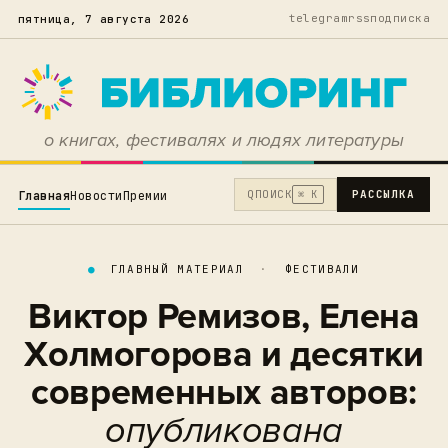
telegram
rss
подписка
пятница, 7 августа 2026
о книгах, фестивалях и людях литературы
Q
ПОИСК
РАССЫЛКА
Главная
Новости
Премии
⌘ K
●
ГЛАВНЫЙ МАТЕРИАЛ
·
ФЕСТИВАЛИ
Виктор Ремизов, Елена
Холмогорова и десятки
современных авторов:
опубликована