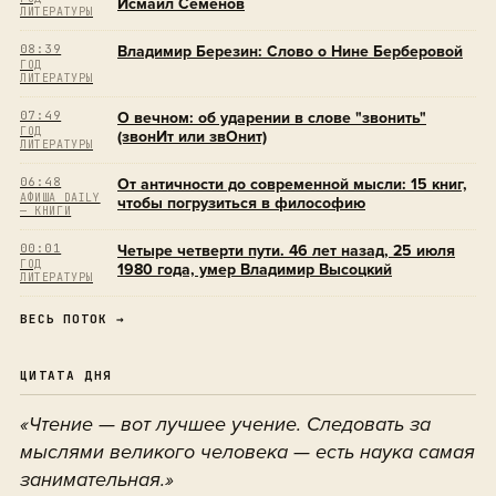
Исмаил Семенов
ЛИТЕРАТУРЫ
08:39
Владимир Березин: Слово о Нине Берберовой
ГОД
ЛИТЕРАТУРЫ
07:49
О вечном: об ударении в слове "звонить"
ГОД
(звонИт или звОнит)
ЛИТЕРАТУРЫ
06:48
От античности до современной мысли: 15 книг,
АФИША DAILY
чтобы погрузиться в философию
— КНИГИ
00:01
Четыре четверти пути. 46 лет назад, 25 июля
ГОД
1980 года, умер Владимир Высоцкий
ЛИТЕРАТУРЫ
ВЕСЬ ПОТОК →
ЦИТАТА ДНЯ
«Чтение — вот лучшее учение. Следовать за
мыслями великого человека — есть наука самая
занимательная.»