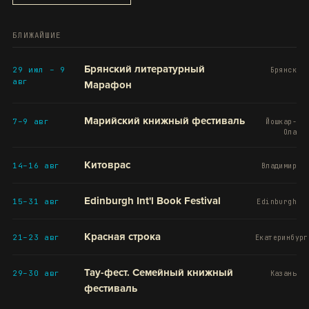
БЛИЖАЙШИЕ
Брянский литературный
29 июл – 9
Брянск
авг
Марафон
Марийский книжный фестиваль
7–9 авг
Йошкар-
Ола
Китоврас
14–16 авг
Владимир
Edinburgh Int'l Book Festival
15–31 авг
Edinburgh
Красная строка
21–23 авг
Екатеринбург
Тау-фест. Семейный книжный
29–30 авг
Казань
фестиваль