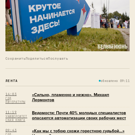
Сохранить
Поделиться
Послушать
ЛЕНТА
обновлено 09:11
14:03
«Сильно, пламенно и нежно». Михаил
ГОД
Лермонтов
ЛИТЕРАТУРЫ
11:19
Ведомости: Почти 40% молодых специалистов
УНИВЕРСИТЕТ
опасаются автоматизации своих рабочих мест
СКАЯ КНИГА
09:43
«Как мы с тобою схожи горестною судьбой…»
ГОД