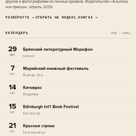
друзей и фотографиями из личных архивов. Издательство «Альпина
нон-фикшн», апрель 2026.
РАЗВЁРНУТО →
ОТКРЫТЬ НА ЯНДЕКС.КНИГАХ →
КАЛЕНДАРЬ
май — июнь
29
Брянский литературный Марафон
ИЮЛ
Брянск
7
Марийский книжный фестиваль
АВГ
Йошкар-Ола
14
Китоврас
АВГ
Владимир
15
Edinburgh Int'l Book Festival
АВГ
Edinburgh
21
Красная строка
АВГ
Екатеринбург